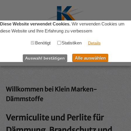
Diese Website verwendet Cookies.
Wir verwenden Cookies um
diese Website und Ihre Erfahrung zu verbessern
Benötigt
Statistiken
Menu
Details
Alle auswählen
Auswahl bestätigen
Home
Produkte
Willkommen bei Klein Marken-
Dämmstoffe
Rohstoffe
Unternehmen
Vermiculite und Perlite für
Dämmung, Brandschutz und