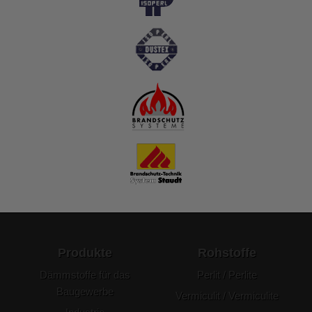
Produkte
Rohstoffe
Dämmstoffe für das
Perlit / Perlite
Baugewerbe
Vermiculit / Vermiculite