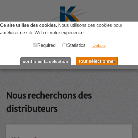
Ce site utilise des cookies.
Nous utilisons des cookies pour
améliorer ce site Web et votre expérience
Required
Statistics
Menu
Details
tout sélectionner
confirmer la sélection
Home
Produits
Nous recherchons des
Matières Premières
distributeurs
Entreprise