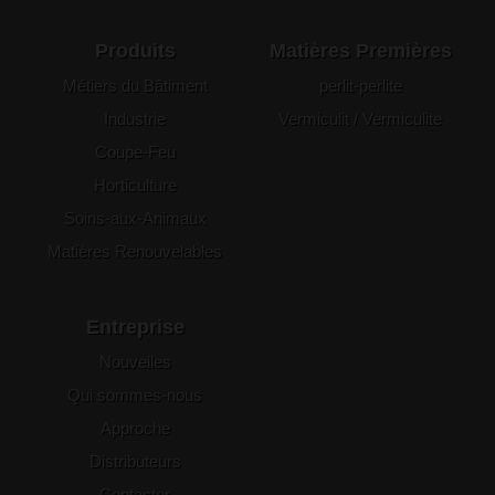
Produits
Matières Premières
Métiers du Bâtiment
perlit-perlite
Industrie
Vermiculit / Vermiculite
Coupe-Feu
Horticulture
Soins-aux-Animaux
Matières Renouvelables
Entreprise
Nouvelles
Qui sommes-nous
Approche
Distributeurs
Contacter